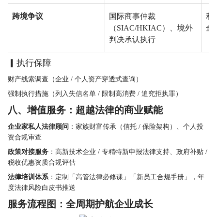
跨境争议
国际商事仲裁
利
（SIAC/HKIAC）、境外
全
判决承认执行
▎执行保障
财产线索调查（企业 / 个人资产穿透式查询）
强制执行措施（列入失信名单 / 限制高消费 / 追究拒执罪）
八、增值服务：超越法律的商业赋能
企业家私人法律顾问
：家族财富传承（信托 / 保险架构）、个人投
资合规审查
政策对接服务
：高新技术企业 / 专精特新申报法律支持、政府补贴 / 
税收优惠资质合规评估
法律培训体系
：定制「高管法律必修课」「新员工合规手册」，年
度法律风险白皮书推送
服务流程图：全周期护航企业成长