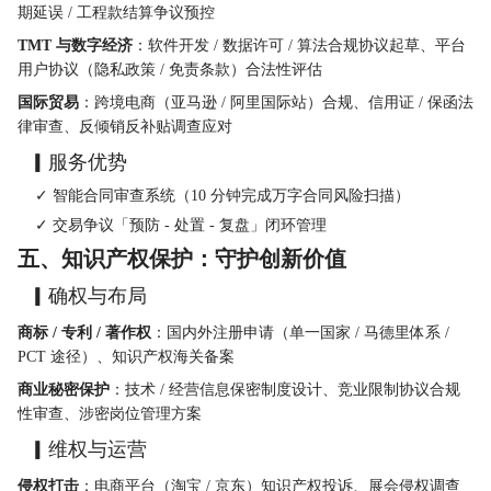
期延误 / 工程款结算争议预控
TMT 与数字经济
：软件开发 / 数据许可 / 算法合规协议起草、平台
用户协议（隐私政策 / 免责条款）合法性评估
国际贸易
：跨境电商（亚马逊 / 阿里国际站）合规、信用证 / 保函法
律审查、反倾销反补贴调查应对
  ▎服务优势
    ✓ 智能合同审查系统（10 分钟完成万字合同风险扫描）
    ✓ 交易争议「预防 - 处置 - 复盘」闭环管理
五、知识产权保护：守护创新价值
  ▎确权与布局
商标 / 专利 / 著作权
：国内外注册申请（单一国家 / 马德里体系 / 
PCT 途径）、知识产权海关备案
商业秘密保护
：技术 / 经营信息保密制度设计、竞业限制协议合规
性审查、涉密岗位管理方案
  ▎维权与运营
侵权打击
：电商平台（淘宝 / 京东）知识产权投诉、展会侵权调查