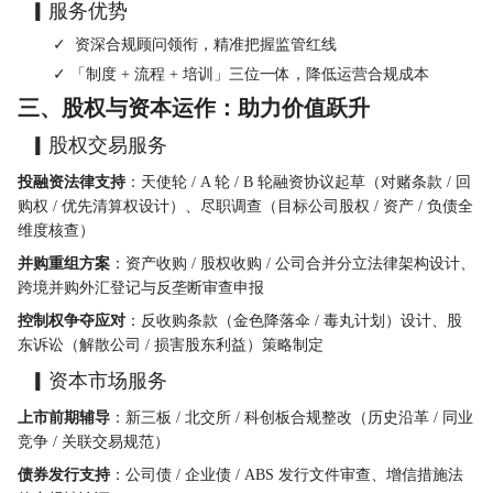
  ▎服务优势
        ✓  资深合规顾问领衔，精准把握监管红线
        ✓ 「制度 + 流程 + 培训」三位一体，降低运营合规成本
三、股权与资本运作：助力价值跃升
  ▎股权交易服务
投融资法律支持
：天使轮 / A 轮 / B 轮融资协议起草（对赌条款 / 回
购权 / 优先清算权设计）、尽职调查（目标公司股权 / 资产 / 负债全
维度核查）
并购重组方案
：资产收购 / 股权收购 / 公司合并分立法律架构设计、
跨境并购外汇登记与反垄断审查申报
控制权争夺应对
：反收购条款（金色降落伞 / 毒丸计划）设计、股
东诉讼（解散公司 / 损害股东利益）策略制定
  ▎资本市场服务
上市前期辅导
：新三板 / 北交所 / 科创板合规整改（历史沿革 / 同业
竞争 / 关联交易规范）
债券发行支持
：公司债 / 企业债 / ABS 发行文件审查、增信措施法