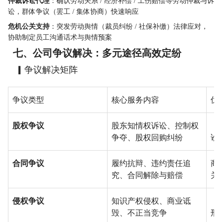
仲裁诉讼代理
：确认劳动关系 / 经济补偿 / 工伤赔偿等劳动仲裁与诉
讼，群体争议（罢工 / 集体协商）快速响应
危机公关支持
：突发劳动舆情（裁员纠纷 / 社保补缴）法律应对，
协助制定员工沟通话术与舆情预案
七、公司争议解决：多元途径高效定纷
   ▎争议解决矩阵
争议类型
核心服务内容
优
股权争议
股东知情权诉讼、控制权
「谈
争夺、股权回购纠纷
讼
合同争议
履约抗辩、违约责任追
商
究、合同解除与赔偿
关
侵权争议
知识产权侵权、商业诋
「
毁、不正当竞争
刑