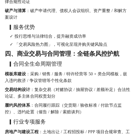
律合规性论证
破产与清算
：破产申请代理、债权人会议组织、资产重整 / 和解方
案设计
  ▎服务优势
    ✓ 投行思维与法律结合，提升融资成功率 
    ✓ 「交易风险热力图」，可视化呈现并购关键风险点
四、商业交易与合同管理：全链条风控护航
  ▎合同全生命周期管理
模板库建设
：采购 / 销售 / 服务 / 特许经营等 50 + 类合同模板，嵌
入违约救济 / 争议管辖等个性化条款
交易结构设计
：复杂交易（对赌协议 / 抽屉协议 / 差额补足）合法性
论证、多主体合同权责划分
履约风控体系
：合同履行跟踪（交货期 / 验收标准 / 付款节点监
控）、违约处置（催告 / 解除 / 索赔谈判）
  ▎行业专项服务
房地产与建设工程
：土地出让 / 工程招投标 / PPP 项目合规审查、工