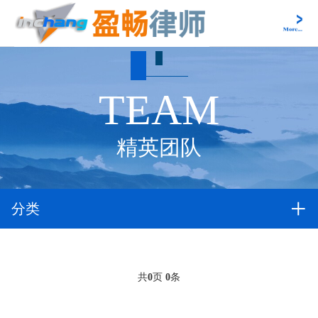
TEAM
精英团队
分类
共
0
页
0
条