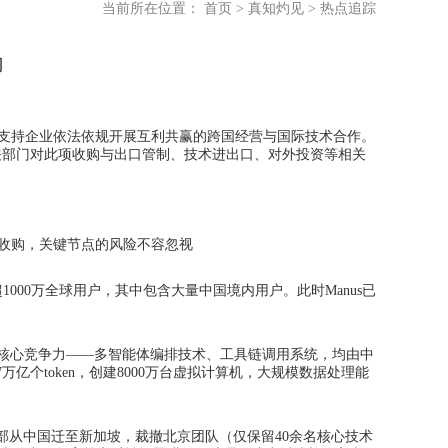
当前所在位置：
首页
>
真知灼见
>
热点追踪
向
府一贯支持企业依法依规开展互利共赢的跨国经营与国际技术合作。
关部门对此项收购与出口管制、技术进出口、对外投资等相关
a收购，关键节点的风险
不容忽视
超1000万全球用户，其中包含大量中国境内用户。此时Manus已
发布。其核心竞争力——多智能体编排技术、工具链调用系统，均由中
亿个token，创建8000万台虚拟计算机，大规模数据处理能
nus将总部从中国迁至新加坡，裁撤北京团队（仅保留40余名核心技术