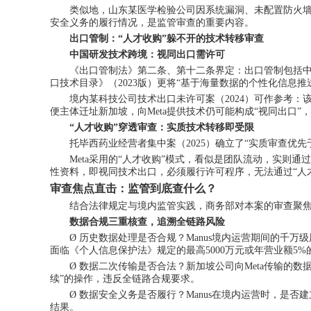
类似地，山东某医学检验公司因系统漏洞、未配置防火
安全义务的履行情况，是监管审查的重要内容。
出口管制：
“人才收购”躲不开的技术转移审查
中国研发技术跨境：视同出口需许可
《出口管制法》第二条、第十二条界定：出口管制包括
口技术目录》（
2023版）更将“基于海量数据的个性化信息
境内某科技公司技术出口未许可案（
2024）可作参考
便主体迁址新加坡，向Meta提供技术仍可能构成“视同出口”
“人才收购”穿透审查：实质技术转移即受限
托毕西药业经营者集中案（
2025）确立了“实质审查
Meta采用的“人才收购”模式，看似是团队流动，实则
性资料，即视同技术出口，必须履行许可程序，无法通过“人
审查焦点直击：监管到底查什么？
结合法律规定与境内监管实践，商务部对本案的审查聚
数据合规三重核查，追溯全链路风险
Ø
历史数据处理是否合规？
Manus境内运营期间的千
面临《个人信息保护法》规定的最高5000万元或年营业额5%
Ø
数据二次传输是否合法？新加坡公司向
Meta传输的
续”的操作，违反全链路合规要求。
Ø
数据安全义务是否履行？
Manus在境内运营时，是
结果。