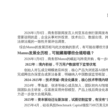
2026年1月8日，商务部新闻发言人何亚东在
例行新闻发
需要说明的是，企业从事对外投资、技术出口、数据出境、
法律法规的一致性开展评估调查。
综合
Manus的发展历程与此次收购的形式，有可能在哪些
Manus发展全历程，
可能
藏着哪些合规暗礁？
2026年1月8日，商务部Manus的崛起与跨境并购，
2022年：境内初创，千万用户数据埋下监管伏笔
创始人肖弘成立蝴蝶效应科技，核心产品为浏览器
AI插
完成网信办深度合成算法备案，明确纳入中国数据监管框架
2024-2025年：技术突破+商业化爆发，核心技术带境内
2024年，季逸超、张涛等核心成员加入，团队转向AI智能
国团队自主研发，仅基座采用外部模型。产品上线后商业化表现亮
力进一步放大合规风险。
2025年：资本驱动迁址新加坡，试图切割监管
，
有没有
“
2025年4月，硅谷风投Benchmark Capital领