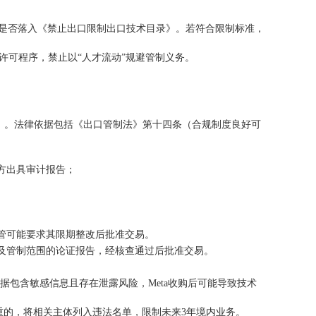
查是否落入《禁止出口限制出口技术目录》。若符合限制标准，
行许可程序，禁止以“人才流动”规避管制义务。
式）。法律依据包括《出口管制法》第十四条（合规制度良好可
方出具审计报告；
监管可能要求其限期整改后批准交易。
及管制范围的论证报告，经核查通过后批准交易。
据包含敏感信息且存在泄露风险，Meta收购后可能导致技术
节严重的，将相关主体列入违法名单，限制未来3年境内业务。