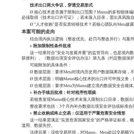
技术出口两大争议，穿透交易形式
Ø
核心技术是否属于限制出口范围？
Manus的多智能
必须取得《技术出口许可证》；若未落入目录，需出具风险
Ø
“人才收购”是否实质转移技术？若核心团队向Meta
本案
可能
的
走向
结合境内执法逻辑（整改优先、处罚与整改并行）与案
v
附加限制性条件批准
这一结果符合
“安全与发展并重”的监管导向，也是境内
获便利）、《数据出境安全评估办法》第九条（约定数据保
可能附加的具体条件：
Ø
数据层面：要求
Meta对境内历史用户数据隔离存储
Ø
技术层面：明确
Manus核心技术的出口许可申报义
Ø
合规层面：要求
Meta为Manus建立境内数据安全
v
补办手续后批准：针对程序性瑕疵
若核查发现
Manus核心技术未落入限制出口目录，数
整改要求包括：
3个月内补办数据出境安全评估或标准
v
禁止收购或终止交易：仅适用于严重危害安全情形
这一结果需满足
“实质危害国家安全”的严格举证标准，
滥用、数据失控。
法律后果：没收交易所得，对
Manus、Meta处以交