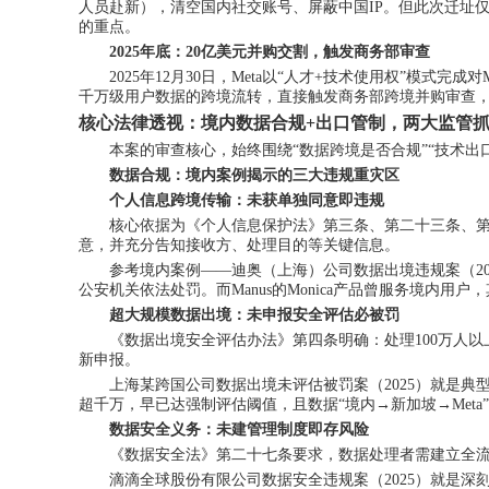
人员赴新），清空国内社交账号、屏蔽中国IP。但此次迁址仅
的重点
。
2025年底：20亿美元并购交割，触发商务部审查
2025年12月30日，Meta以“人才+技术使用权”
千万级用户数据的跨境流转，直接触发商务部跨境并购审查
核心法律透视：境内数据合规
+出口管制，两大监管
本案的审查核心，始终围绕
“数据跨境是否合规”“技术
数据合规：境内案例揭示的三大违规重灾区
个人信息跨境传输：未获单独同意即违规
核心依据为《个人信息保护法》第三条、第二十三条、
意，并充分告知接收方、处理目的等关键信息。
参考境内案例
——迪奥（上海）公司数据出境违规案（2
公安机关依法处罚。而Manus的Monica产品曾服务境内用
超大规模数据出境：未申报安全评估必被罚
《数据出境安全评估办法》第四条明确：处理
100万
新申报。
上海某跨国公司数据出境未评估被罚案（
2025）就是
超千万，早已达强制评估阈值，且数据“境内→新加坡→Met
数据安全义务：未建管理制度即存风险
《数据安全法》第二十七条要求，数据处理者需建立全
滴滴全球股份有限公司数据安全违规案（
2025）就是