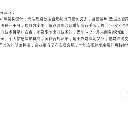
示有四点：
收购”等架构设计，无法规避数据合规与出口管制义务，监管聚焦“数据是否
追溯缺一不可，接收方变更、链路调整必须重新履行手续，摒弃
“一次性合
出口技术目录》自查，涉及限制出口技术的，提前
6-12个月与商务部沟
安全、个人信息保护机制，留存合规证据，这不仅是法定义务，也是跨境
”协同监管的明确标准，企业唯有坚守实质合规，才能实现跨境发展的可持续