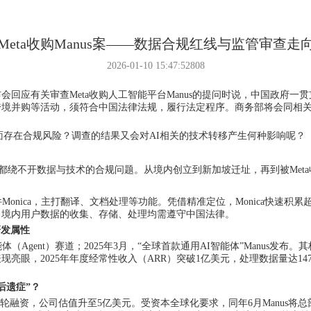
Meta收购Manus案——数据合规红线与监管审查走
2026-01-10 15:47:52
808
布会
回应有关审查
Meta收购人工智能平台Manus的提问时说，中国政
跨境并购等活动，须符合中国法律法规，履行法定程序。商务部将会同相
方面存在合规风险？调查的结果又会对AI相关的技术转移产生何种影响呢？
每一步都绕不开数据与技术的合规问题。从境内创立到新加坡迁址，再到被Met
件Monica，主打翻译、文档处理等功能。凭借精准定位，Monica快速积累
，境内用户数据的收集、存储、处理均需遵守中国法律。
研发属性
体（Agent）赛道；2025年3月，“全球首款通用AI智能体”Manus
眼，2025年年度经常性收入（ARR）突破1亿美元，处理数据量达147万
后遗症”
？
投7500万美元B轮融资，公司估值升至5亿美元。受资本全球化要求，同年6月Ma