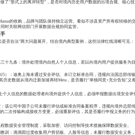
做了“形式上的离岸转型”，
是否
对境内历史用户数据的出境合规、核心技
模式完成对Manus的收购，品牌与团队保持独立运营。看似不涉及资产所有权
，同时关联网信部门开展数据合规协同监管。
抓手
出口是否合法”两大问题展开。结合境内典型案例，这些法律红线清晰可见：
第三十九条：境外处理境内自然人个人信息，若以向境内用户提供服务为
025）：迪奥上海未通过安全评估、未订立标准合同，违规向法国总部传
户，其历史数据从境内迁新加坡再转Meta，是否履行“单独同意+充分告知”
人以上个人信息的数据处理者向境外提供个人信息，必须申报数据出境安全
典型：该公司中国子公司未履行评估或标准合同备案程序，违规向境外总部传输用
a”的二次传输构成接收方变更，必须重新评估，其
是否
履行申报义务的行为
流程数据安全管理制度，采取加密、访问控制等技术措施保障数据安全。
深刻教训：滴滴因过度收集用户剪切板、人脸等信息，未履行数据安全义务，被