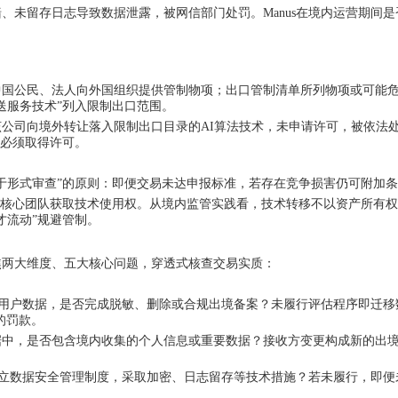
墙、未留存日志导致数据泄露，被网信部门处罚。
Manus在境内运营期
中国公民、法人向外国组织提供管制物项；出口管制清单所列物项或可能
推送服务技术”列入限制出口范围。
：该公司向境外转让落入限制出口目录的AI算法技术，未申请许可，被依法处
，必须取得许可。
优先于形式审查”的原则：即便交易未达申报标准，若存在竞争损害仍可附加
通过核心团队获取技术使用权。从境内监管实践看，技术转移不以资产所有权
才流动”规避管制。
焦两大维度、五大核心问题，穿透式核查交易实质：
万级用户数据，是否完成脱敏、删除或合规出境备案？未履行评估程序即迁移
的罚款。
数据中，是否包含境内收集的个人信息或重要数据？接收方变更构成新的出境
否建立数据安全管理制度，采取加密、日志留存等技术措施？若未履行，即便