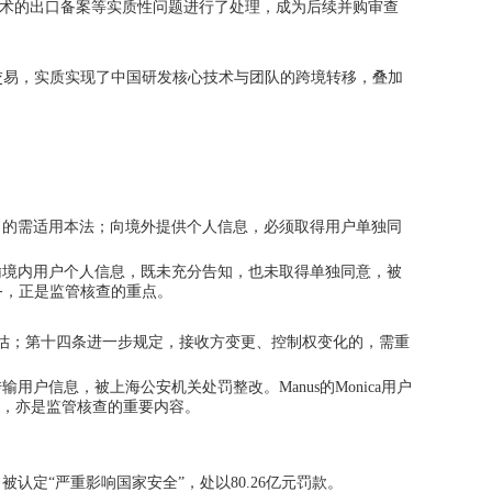
术的出口备案等实质性问题进行
了
处理，
成为
后续并购审查
转移的交易，实质实现了中国研发核心技术与团队的跨境转移，叠加
目的需适用本法；向境外提供个人信息，必须取得用户单独同
输境内用户个人信息，既未充分告知，也未取得单独同意，被
义务，正是监管核查的重点。
评估；第十四条进一步规定，接收方变更、控制权变化的，需重
户信息，被上海公安机关处罚整改。Manus的Monica用户
，
亦是监管核查的重要内容
。
认定“严重影响国家安全”，处以80.26亿元罚款。