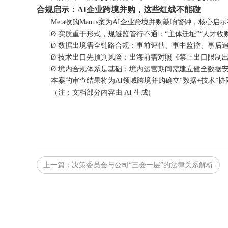
合规启示：
AI企业跨境并购，这些红线不能碰
Meta收购Manus案为AI企业跨境并购敲响警钟，核心启
Ø
实质重于形式，规避监管行不通：
“主体迁址”“人才
Ø
数据出境需全链路合规：事前评估、事中监控、事后
Ø
技术出口先预判风险：出海前需对照《禁止出口限制
Ø
境内合规体系是基础：境内运营期间需建立健全数据
本案的审查结果将为
AI领域跨境并购确立“数据+技术
（注：文档部分内容由
AI 生成)
上一篇
：决策委员会与公司“三会一层”的法律关系解析