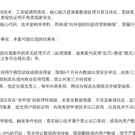
体编排技术、工具链调用系统，核心能力是海量数据处理与算法优化，需核
自查报告证明不危害国家安全。
披露核心代码、技术架构等资料，即构成“向外国组织提供管制物项”，需履
件事实，本案可能出现
的
结果
有
：
数据合规案件的常见处理方式（如滴滴案、迪奥案均采用“处罚+整改”模
护义务可合规出境）等。
，不得用于模型训练或商业用途，限期6个月补办数据出境安全评估，由第三
务，限制其在境内商业应用范围，禁止向第三方转授权；
合规体系，指定合规负责人，每年向商务部、网信办报送合规情况并接受抽查。
据出境仅存在“未申报”的程序性瑕疵，未发生数据泄露、不涉及敏感信息，
合同备案，提交用户授权证明；向商务部申请技术出口咨询，出具技术不涉
概率较低。触发条件包括：查实核心技术属于禁止出口类别，或境内用户数
易额5%-10%的罚款；责令停止数据跨境传输，限期删除境内用户数据；情