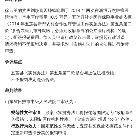
徐云英的丈夫刘焕喜因肺癌晚期于 2014 年两次在淄博万杰肿瘤医
院治疗，产生医疗费用 10.5 万元。五莲县社会医疗保险事业处依据
《2014 年五莲县新型农村合作医疗管理工作实施办法》第五条第二
款 “参合农民到市外就医，必须到政府举办的公立医疗机构” 的规
定，拒绝报销费用。徐云英申请行政复议未果，遂提起行政诉讼，
请求撤销不予报销决定，并要求对《实施办法》的合法性进行附带
审查。
争议焦点
五莲县《实施办法》第五条第二款是否与上位法相抵触；
不予报销决定是否合法。
裁判结果
山东省日照市中级人民法院二审认为：
规范性文件审查
：涉案《实施办法》将报销范围限定为 “政府举办
入报销”，未限制医疗机构性质。《实施办法》增设 “公立” 条件
行政行为效力
：因规范性文件无效，五莲县医保处依据该文件作出
定重新审查徐云英的报销申请。