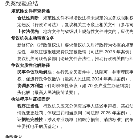
类案经验总结
规范性文件审查标准
合法性判断
：规范性文件不得增设法律未规定的义务或限制权利。
定违反《行政许可法》，复议机关责令废止相关文件（参考司法部 
上位法优先
：地方文件与省级以上规范性文件冲突的，应优先适
复议机关主动审查义务
新修订的《行政复议法》要求复议机关对行政行为依据的规范性
法性，导致征缴报建规费决定被撤销（司法部 2025 年案例）。
复议机关可联合多部门论证文件合法性，推动行政机关自行纠错
争议实质性化解路径
民事争议联动解决
：在行民交叉案件中，法院可一并审理民事争
权，促进行政争议撤诉（最高人民法院 2024 年典型案例）。
协调多方利益
：针对群体性争议（如 70 余户业主办证纠纷）
头化解（最高人民法院苗某案）。
执法程序与证据固定
程序正当性
：行政机关应充分保障当事人陈述申辩权。某妇幼保
情况变更处罚，体现过罚相当原则（司法部 2025 年案例）。
证据链完整性
：涉及专业领域（如医疗损害、消防标准）的争议
中委托电子病历鉴定）。
典型意义